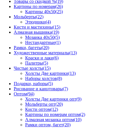
Товары со скидкой %
(19)
Картины по номерам
(26)
Картины 40x50
(25)
Мольберты
(22)
Этюдники
(4)
Кисти и мастихины
(15)
Алмазная вышивка
(19)
Мозаика 40x50
(5)
Нестандартные
(1)
Рамки, багеты
(20)
Художественные материалы
(13)
Краски и лаки
(6)
Палитры
(5)
Чистые холсты
(15)
Холсты Две картинки
(13)
Наборы холстов
(8)
Подарки, наборы
(5)
Рисование и канцтовары
(7)
Оптом
(94)
Холсты Две картинки опт
(9)
Мольберты опт
(20)
Кисти оптом
(12)
Картины по номерам оптом
(2)
Алмазная мозаика оптом
(10)
Рамки оптом, багет
(20)