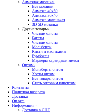
Алмазная мозаика
›
Все мозаики
Алмазка 40х50
Алмазка 30х40
Алмазка маленькая
3D 5D мозаика
Другие товары
›
Чистые холсты
Багеты
Чистые холсты
Мольберты
Кисти и мастихины
Румбоксы
Маркеры карандаши мелки
Оптом
›
Мольберты оптом
Хосты оптом
Все товары оптом
Стать оптовым клиентом
Контакты
Политика возврата
Доставка
Оплата
Информация
›
Доставка в СНГ