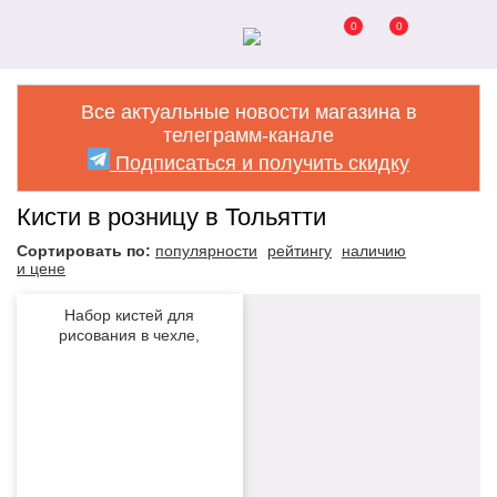
0
0
Все актуальные новости магазина в
телеграмм-канале
Подписаться и получить скидку
Кисти в розницу в Тольятти
Сортировать по:
популярности
рейтингу
наличию
и цене
Набор кистей для
рисования в чехле,
премиум набор (15
NEW
нейлоновых кистей, 1
мастихин) красные