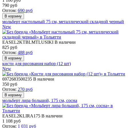
1 100 руб
790
руб
Оптом:
690
руб
мольберт настольный 75 см, металлический складной черный
New
EASEL2KTBLMTLUSIKI
В наличии
825
руб
Оптом:
488
руб
кисти для рисования набор (12 шт)
New
6972683500235
В наличии
350
руб
Оптом:
270
руб
мольберт лира большой, 175 см, сосна
EASEL2KLIRA175
В наличии
1 108
руб
Оптом:
1 031
руб