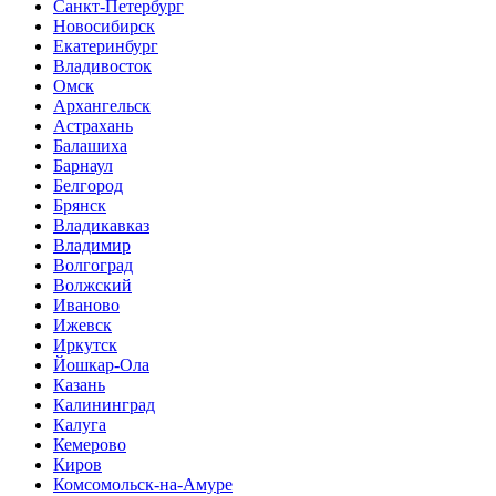
Санкт-Петербург
Новосибирск
Екатеринбург
Владивосток
Омск
Архангельск
Астрахань
Балашиха
Барнаул
Белгород
Брянск
Владикавказ
Владимир
Волгоград
Волжский
Иваново
Ижевск
Иркутск
Йошкар-Ола
Казань
Калининград
Калуга
Кемерово
Киров
Комсомольск-на-Амуре