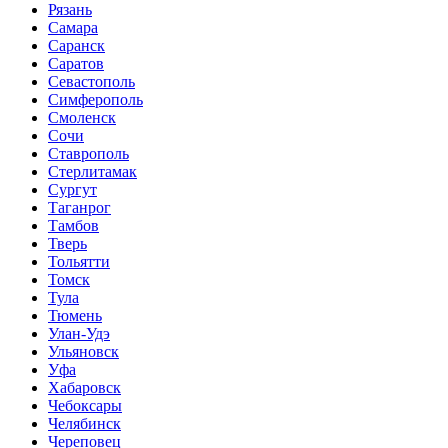
Рязань
Самара
Саранск
Саратов
Севастополь
Симферополь
Смоленск
Сочи
Ставрополь
Стерлитамак
Сургут
Таганрог
Тамбов
Тверь
Тольятти
Томск
Тула
Тюмень
Улан-Удэ
Ульяновск
Уфа
Хабаровск
Чебоксары
Челябинск
Череповец