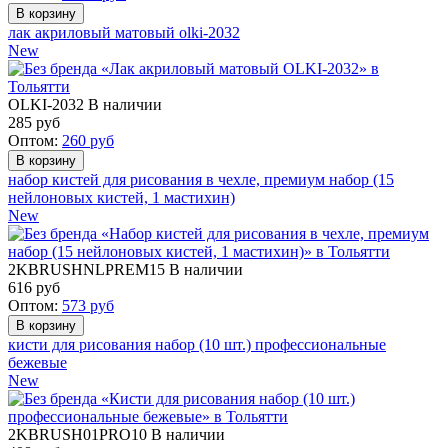
лак акриловый матовый olki-2032
New
OLKI-2032
В наличии
285
руб
Оптом:
260
руб
набор кистей для рисования в чехле, премиум набор (15
нейлоновых кистей, 1 мастихин)
New
2KBRUSHNLPREM15
В наличии
616
руб
Оптом:
573
руб
кисти для рисования набор (10 шт.) профессиональные
бежевые
New
2KBRUSH01PRO10
В наличии