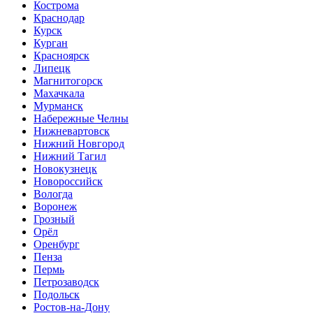
Кострома
Краснодар
Курск
Курган
Красноярск
Липецк
Магнитогорск
Махачкала
Мурманск
Набережные Челны
Нижневартовск
Нижний Новгород
Нижний Тагил
Новокузнецк
Новороссийск
Вологда
Воронеж
Грозный
Орёл
Оренбург
Пенза
Пермь
Петрозаводск
Подольск
Ростов-на-Дону