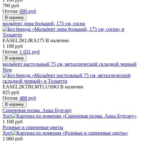
790
руб
Оптом:
690
руб
мольберт лира большой, 175 см, сосна
EASEL2KLIRA175
В наличии
1 108
руб
Оптом:
1 031
руб
мольберт настольный 75 см, металлический складной черный
New
EASEL2KTBLMTLUSIKI
В наличии
825
руб
Оптом:
488
руб
Сиреневая поэма. Анка Булгару
Хит
1 100
руб
Розовые и сиреневые цветы
Хит
1 060
руб