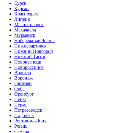
Курск
Курган
Красноярск
Липецк
Магнитогорск
Махачкала
Мурманск
Набережные Челны
Нижневартовск
Нижний Новгород
Нижний Тагил
Новокузнецк
Новороссийск
Вологда
Воронеж
Грозный
Орёл
Оренбург
Пенза
Пермь
Петрозаводск
Подольск
Ростов-на-Дону
Рязань
Самара