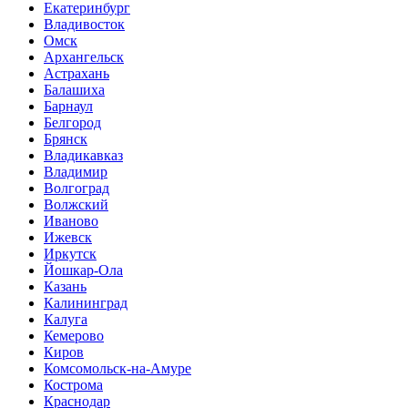
Екатеринбург
Владивосток
Омск
Архангельск
Астрахань
Балашиха
Барнаул
Белгород
Брянск
Владикавказ
Владимир
Волгоград
Волжский
Иваново
Ижевск
Иркутск
Йошкар-Ола
Казань
Калининград
Калуга
Кемерово
Киров
Комсомольск-на-Амуре
Кострома
Краснодар