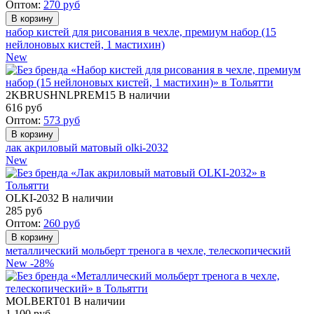
Оптом:
270
руб
набор кистей для рисования в чехле, премиум набор (15
нейлоновых кистей, 1 мастихин)
New
2KBRUSHNLPREM15
В наличии
616
руб
Оптом:
573
руб
лак акриловый матовый olki-2032
New
OLKI-2032
В наличии
285
руб
Оптом:
260
руб
металлический мольберт тренога в чехле, телескопический
New
-28%
MOLBERT01
В наличии
1 100 руб