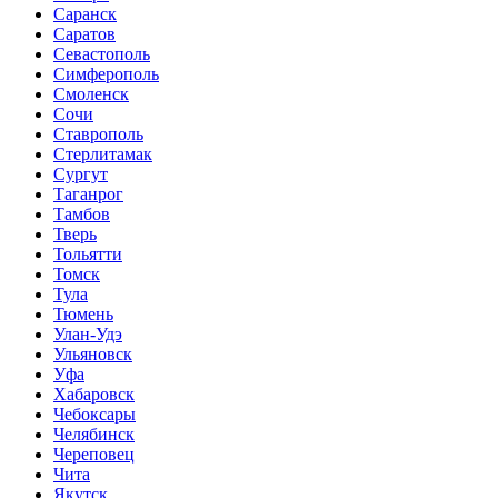
Саранск
Саратов
Севастополь
Симферополь
Смоленск
Сочи
Ставрополь
Стерлитамак
Сургут
Таганрог
Тамбов
Тверь
Тольятти
Томск
Тула
Тюмень
Улан-Удэ
Ульяновск
Уфа
Хабаровск
Чебоксары
Челябинск
Череповец
Чита
Якутск