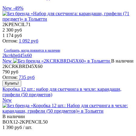
New
-49%
2KPENCIL71
2 300 руб
1 174
руб
Оптом:
1 092
руб
Сообщить, когда появится в наличии
2kcrkbrd45x60
New
В наличии
2KCRKBRD45X60
790
руб
Оптом:
735
руб
Коробка 12 шт.: набор для скетчинга в чехле: карандаши,
грифели (50 предметов)
New
В наличии
BOX12-2KPENCIL50
1 390
руб / шт.