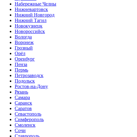
Набережные Челны
Нижневартовск
Нижний Новгород
Нижний Тагил
Новокузнецк
Новороссийск
Вологда
Воронеж
Грозный
Орёл
Оренбург
Пенза
Пермь
Петрозаводск
Подольск
Ростов-на-Дону
Рязань
Самара
Саранск
Саратов
Севастополь
Симферополь
Смоленск
Сочи
Ставрополь