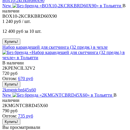
Box10-2kcrkbrd60x90
New
В
наличии
BOX10-2KCRKBRD60X90
1 240
руб / шт.
12 400
руб за 10 шт.
Набор карандешей для скетчинга (32 предм.) в чехле
В наличии
2KPENCIL32V2
720
руб
Оптом:
670
руб
2kmgntcbrd45x60
New
В
наличии
2KMGNTCBRD45X60
790
руб
Оптом:
735
руб
Вы просматривали