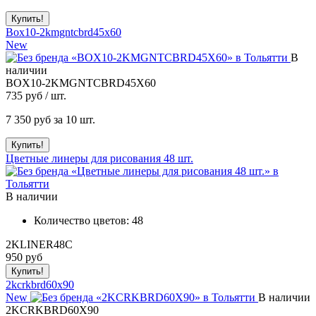
Box10-2kmgntcbrd45x60
New
В
наличии
BOX10-2KMGNTCBRD45X60
735
руб / шт.
7 350
руб за 10 шт.
Цветные линеры для рисования 48 шт.
В наличии
Количество цветов:
48
2KLINER48C
950
руб
2kcrkbrd60x90
New
В наличии
2KCRKBRD60X90