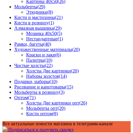
Картины 40x50
(26)
Мольберты
(29)
Этюдники
(8)
Кисти и мастихины
(21)
Кисти в розницу
(1)
Алмазная вышивка
(29)
Мозаика 40x50
(5)
Нестандартные
(1)
Рамки, багеты
(40)
Художественные материалы
(20)
Краски и лаки
(6)
Палитры
(10)
Чистые холсты
(22)
Холсты Две картинки
(20)
Наборы холстов
(14)
Подарки, наборы
(10)
Рисование и канцтовары
(15)
Мольберты в розницу
(3)
Оптом
(71)
Холсты Две картинки опт
(26)
Мольберты опт
(20)
Кисти оптом
(8)
Все актуальные новости магазина в телеграмм-канале
Подписаться и получить скидку