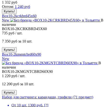
1 332
руб
Оптом:
1 240
руб
Box10-2kcrkbrd45x60
New
В
наличии
BOX10-2KCRKBRD45X60
735
руб / шт.
7 350
руб за 10 шт.
Box10-2kmgntcbrd60x90
New
В
наличии
BOX10-2KMGNTCBRD60X90
1 220
руб / шт.
12 200
руб за 10 шт.
Набор для скетчинга: карандаши, грифели (71 предмет)
От 10 шт. 1300 руб.
[?]