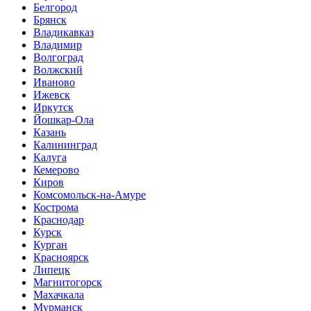
Белгород
Брянск
Владикавказ
Владимир
Волгоград
Волжский
Иваново
Ижевск
Иркутск
Йошкар-Ола
Казань
Калининград
Калуга
Кемерово
Киров
Комсомольск-на-Амуре
Кострома
Краснодар
Курск
Курган
Красноярск
Липецк
Магнитогорск
Махачкала
Мурманск