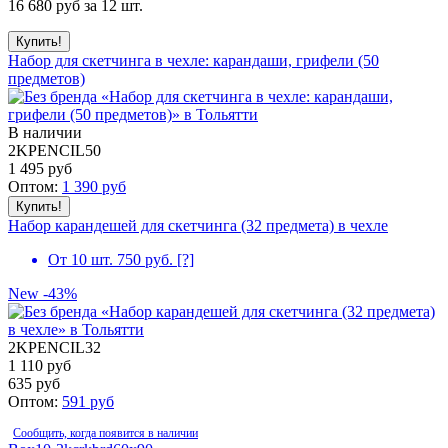
16 680
руб за 12 шт.
Набор для скетчинга в чехле: карандаши, грифели (50
предметов)
В наличии
2KPENCIL50
1 495
руб
Оптом:
1 390
руб
Набор карандешей для скетчинга (32 предмета) в чехле
От 10 шт. 750 руб.
[?]
New
-43%
2KPENCIL32
1 110 руб
635
руб
Оптом:
591
руб
Сообщить, когда появится в наличии